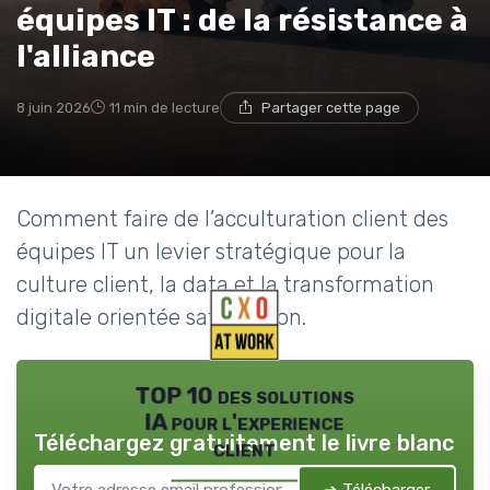
équipes IT : de la résistance à
l'alliance
8 juin 2026
11 min de lecture
Partager cette page
Comment faire de l’acculturation client des
équipes IT un levier stratégique pour la
culture client, la data et la transformation
digitale orientée satisfaction.
TOP 10 des solutions
IA pour l'experience
Téléchargez gratuitement le livre blanc
client