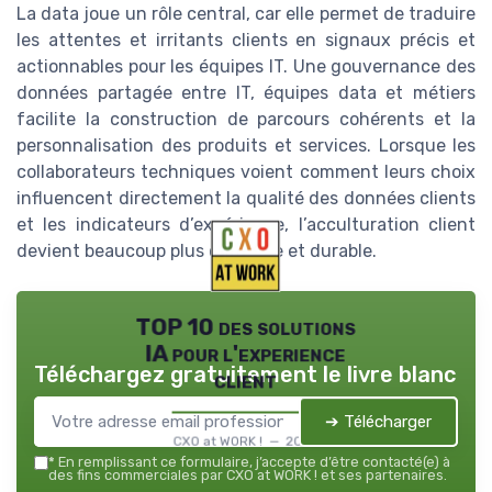
La data joue un rôle central, car elle permet de traduire
les attentes et irritants clients en signaux précis et
actionnables pour les équipes IT. Une gouvernance des
données partagée entre IT, équipes data et métiers
facilite la construction de parcours cohérents et la
personnalisation des produits et services. Lorsque les
collaborateurs techniques voient comment leurs choix
influencent directement la qualité des données clients
et les indicateurs d’expérience, l’acculturation client
devient beaucoup plus concrète et durable.
TOP 10 des solutions
IA pour l'experience
Téléchargez gratuitement le livre blanc
client
➔ Télécharger
CXO at WORK ! — 2026
*
En remplissant ce formulaire, j’accepte d’être contacté(e) à
des fins commerciales par CXO at WORK ! et ses partenaires.