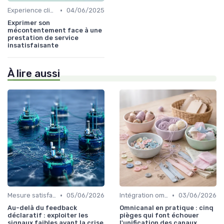
•
Experience client
04/06/2025
Exprimer son
mécontentement face à une
prestation de service
insatisfaisante
À lire aussi
•
•
Mesure satisfaction
05/06/2026
Intégration omnicanal
03/06/2026
Au-delà du feedback
Omnicanal en pratique : cinq
déclaratif : exploiter les
pièges qui font échouer
signaux faibles avant la crise
l'unification des canaux