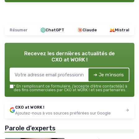
Résumer
ChatGPT
Claude
Mistral
Recevez les dernières actualités de
CXO at WORK !
➔ Je m'inscris
*
En remplissant ce formulaire, j’accepte d’être contacté(e) à
des fins commerciales par CXO at WORK ! et ses partenaires.
CXO at WORK !
Ajoutez-nous à vos sources préférées sur Google
Parole d'experts