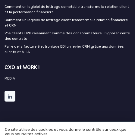
Comment un logiciel de lettrage comptable transforme la relation client
et la performance financière
Comment un logiciel de lettrage client transforme la relation financière
et CRM
Vos clients B2B raisonnent comme des consommateurs : l'ignorer coûte
des contrats
Faire de la facture électronique EDI un levier CRM grâce aux données
clients et à l’IA
CXO at WORK !
MEDIA
Ce site utilise des cookies et vous donne le contrôle sur ceux que
Mentions légales
Politique de confidentialité
Grande
vous souhaitez activer