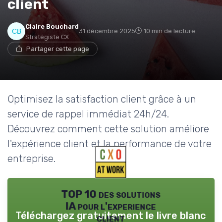
client
Claire Bouchard
31 décembre 2025
10 min de lecture
Stratégiste CX
Partager cette page
Optimisez la satisfaction client grâce à un
service de rappel immédiat 24h/24.
Découvrez comment cette solution améliore
l'expérience client et la performance de votre
entreprise.
TOP 10 des solutions
IA pour l'experience
Téléchargez gratuitement le livre blanc
client