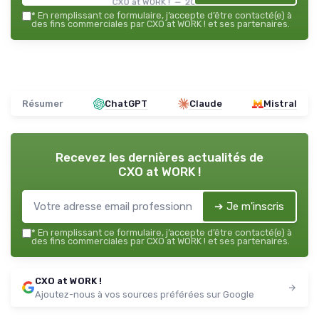
CXO at WORK ! — 2026
*
En remplissant ce formulaire, j’accepte d’être contacté(e) à
des fins commerciales par CXO at WORK ! et ses partenaires.
Résumer
ChatGPT
Claude
Mistral
Recevez les dernières actualités de
CXO at WORK !
➔ Je m'inscris
*
En remplissant ce formulaire, j’accepte d’être contacté(e) à
des fins commerciales par CXO at WORK ! et ses partenaires.
CXO at WORK !
Ajoutez-nous à vos sources préférées sur Google