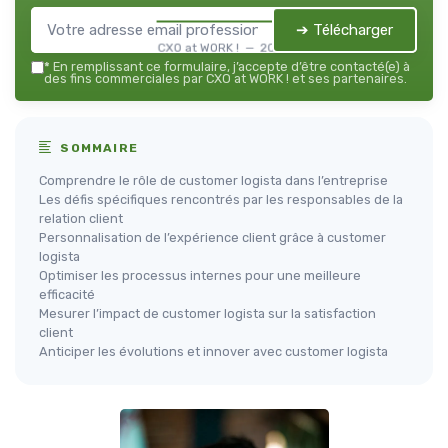
➔ Télécharger
CXO at WORK ! — 2026
*
En remplissant ce formulaire, j’accepte d’être contacté(e) à
des fins commerciales par CXO at WORK ! et ses partenaires.
SOMMAIRE
Comprendre le rôle de customer logista dans l’entreprise
Les défis spécifiques rencontrés par les responsables de la
relation client
Personnalisation de l’expérience client grâce à customer
logista
Optimiser les processus internes pour une meilleure
efficacité
Mesurer l’impact de customer logista sur la satisfaction
client
Anticiper les évolutions et innover avec customer logista