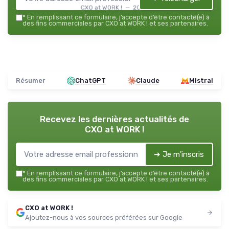
CXO at WORK ! — 2026
*
En remplissant ce formulaire, j’accepte d’être contacté(e) à
des fins commerciales par CXO at WORK ! et ses partenaires.
Résumer
ChatGPT
Claude
Mistral
Recevez les dernières actualités de
CXO at WORK !
➔ Je m'inscris
*
En remplissant ce formulaire, j’accepte d’être contacté(e) à
des fins commerciales par CXO at WORK ! et ses partenaires.
CXO at WORK !
Ajoutez-nous à vos sources préférées sur Google