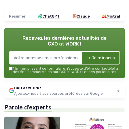
Résumer
ChatGPT
Claude
Mistral
Recevez les dernières actualités de
CXO at WORK !
➔ Je m'inscris
*
En remplissant ce formulaire, j’accepte d’être contacté(e) à
des fins commerciales par CXO at WORK ! et ses partenaires.
CXO at WORK !
Ajoutez-nous à vos sources préférées sur Google
Parole d'experts