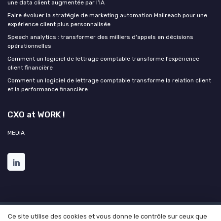
une data client augmentée par l’IA
Faire évoluer la stratégie de marketing automation Mailreach pour une
expérience client plus personnalisée
Speech analytics : transformer des milliers d'appels en décisions
opérationnelles
Comment un logiciel de lettrage comptable transforme l’expérience
client financière
Comment un logiciel de lettrage comptable transforme la relation client
et la performance financière
CXO at WORK !
MEDIA
Ce site utilise des cookies et vous donne le contrôle sur ceux que
Mentions légales
Politique de confidentialité
Grande