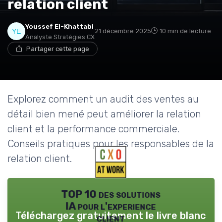
relation client
Youssef El-Khattabi
21 décembre 2025
10 min de lecture
Analyste Stratégies CX
Partager cette page
Explorez comment un audit des ventes au
détail bien mené peut améliorer la relation
client et la performance commerciale.
Conseils pratiques pour les responsables de la
relation client.
TOP 10 des solutions
IA pour l'experience
Téléchargez gratuitement le livre blanc
client