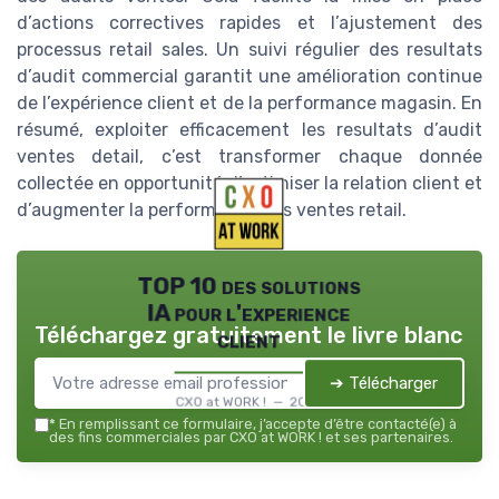
d’actions correctives rapides et l’ajustement des
processus retail sales. Un suivi régulier des resultats
d’audit commercial garantit une amélioration continue
de l’expérience client et de la performance magasin. En
résumé, exploiter efficacement les resultats d’audit
ventes detail, c’est transformer chaque donnée
collectée en opportunité d’optimiser la relation client et
d’augmenter la performance des ventes retail.
TOP 10 des solutions
IA pour l'experience
Téléchargez gratuitement le livre blanc
client
➔ Télécharger
CXO at WORK ! — 2026
*
En remplissant ce formulaire, j’accepte d’être contacté(e) à
des fins commerciales par CXO at WORK ! et ses partenaires.