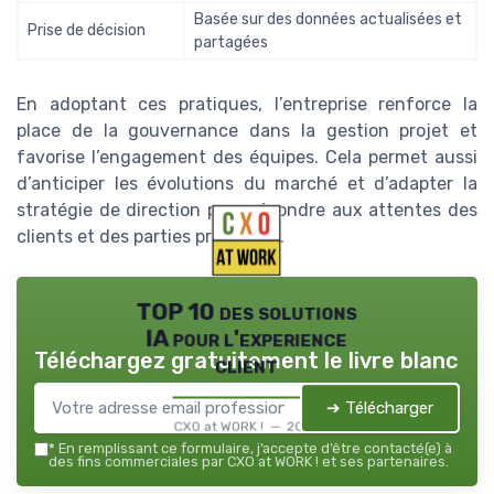
Basée sur des données actualisées et
Prise de décision
partagées
En adoptant ces pratiques, l’entreprise renforce la
place de la gouvernance dans la gestion projet et
favorise l’engagement des équipes. Cela permet aussi
d’anticiper les évolutions du marché et d’adapter la
stratégie de direction pour répondre aux attentes des
clients et des parties prenantes.
TOP 10 des solutions
IA pour l'experience
Téléchargez gratuitement le livre blanc
client
➔ Télécharger
CXO at WORK ! — 2026
*
En remplissant ce formulaire, j’accepte d’être contacté(e) à
des fins commerciales par CXO at WORK ! et ses partenaires.