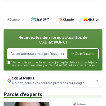
Résumer
ChatGPT
Claude
Mistral
Recevez les dernières actualités de
CXO at WORK !
➔ Je m'inscris
*
En remplissant ce formulaire, j’accepte d’être contacté(e) à
des fins commerciales par CXO at WORK ! et ses partenaires.
CXO at WORK !
Ajoutez-nous à vos sources préférées sur Google
Parole d'experts