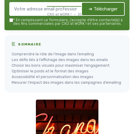
➔ Télécharger
CXO at WORK ! — 2026
*
En remplissant ce formulaire, j’accepte d’être contacté(e) à
des fins commerciales par CXO at WORK ! et ses partenaires.
SOMMAIRE
Comprendre le rôle de l’image dans l’emailing
Les défis liés à l’affichage des images dans les emails
Choisir les bons visuels pour maximiser l’engagement
Optimiser le poids et le format des images
Accessibilité et personnalisation des images
Mesurer l’impact des images dans les campagnes d’emailing