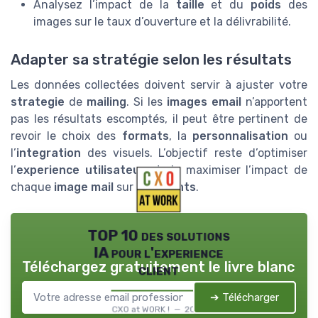
Analysez l’impact de la
taille
et du
poids
des
images sur le taux d’ouverture et la délivrabilité.
Adapter sa stratégie selon les résultats
Les données collectées doivent servir à ajuster votre
strategie
de
mailing
. Si les
images email
n’apportent
pas les résultats escomptés, il peut être pertinent de
revoir le choix des
formats
, la
personnalisation
ou
l’
integration
des visuels. L’objectif reste d’optimiser
l’
experience utilisateur
et de maximiser l’impact de
chaque
image mail
sur vos
clients
.
TOP 10 des solutions
IA pour l'experience
Téléchargez gratuitement le livre blanc
client
➔ Télécharger
CXO at WORK ! — 2026