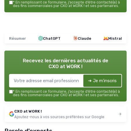
*
En remplissant ce formulaire, j’accepte d’être contacté(e) à
des fins commerciales par CXO at WORK ! et ses partenaires.
Résumer
ChatGPT
Claude
Mistral
Recevez les dernières actualités de
CXO at WORK !
➔ Je m'inscris
*
En remplissant ce formulaire, j’accepte d’être contacté(e) à
des fins commerciales par CXO at WORK ! et ses partenaires.
CXO at WORK !
Ajoutez-nous à vos sources préférées sur Google
Parole d'experts