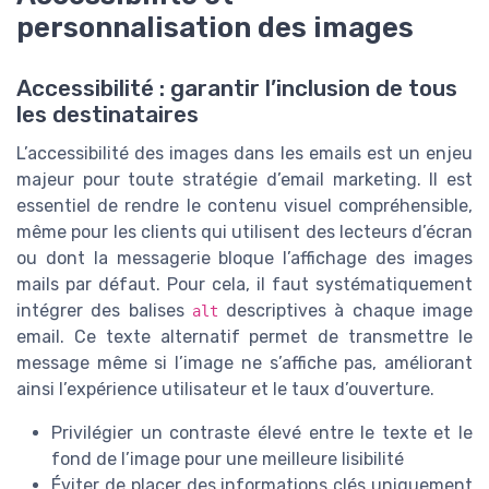
personnalisation des images
Accessibilité : garantir l’inclusion de tous
les destinataires
L’accessibilité des images dans les emails est un enjeu
majeur pour toute stratégie d’email marketing. Il est
essentiel de rendre le contenu visuel compréhensible,
TOP 10 des
même pour les clients qui utilisent des lecteurs d’écran
solutions IA pour
ou dont la messagerie bloque l’affichage des images
Téléchargez gratuitement le livre
l'experience client
mails par défaut. Pour cela, il faut systématiquement
blanc
intégrer des balises
descriptives à chaque image
alt
email. Ce texte alternatif permet de transmettre le
CXO at WORK ! — 2026
➔ Télécharger
message même si l’image ne s’affiche pas, améliorant
ainsi l’expérience utilisateur et le taux d’ouverture.
*
En remplissant ce formulaire, j’accepte d’être
contacté(e) à des fins commerciales par CXO at WORK ! et
ses partenaires.
Privilégier un contraste élevé entre le texte et le
fond de l’image pour une meilleure lisibilité
Éviter de placer des informations clés uniquement