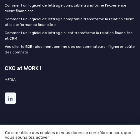
Comment un logiciel de lettrage comptable transforme l’expérience
client financière
Comment un logiciel de lettrage comptable transforme la relation client
et la performance financière
Comment un logiciel de lettrage client transforme la relation financière
et CRM
Vos clients B2B raisonnent comme des consommateurs : l'ignorer coûte
des contrats
CXO at WORK !
MEDIA
Ce site utilise des cookies et vous donne le contrôle sur ceux que
Mentions légales
Politique de confidentialité
Grande
vous souhaitez activer
Enquête 2025 sur l'IA et les directions de l'expérience client