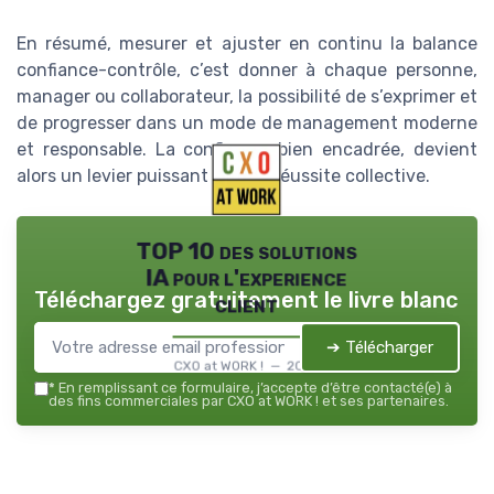
En résumé, mesurer et ajuster en continu la balance
confiance-contrôle, c’est donner à chaque personne,
manager ou collaborateur, la possibilité de s’exprimer et
de progresser dans un mode de management moderne
et responsable. La confiance, bien encadrée, devient
alors un levier puissant pour la réussite collective.
TOP 10 des solutions
IA pour l'experience
Téléchargez gratuitement le livre blanc
client
➔ Télécharger
CXO at WORK ! — 2026
*
En remplissant ce formulaire, j’accepte d’être contacté(e) à
des fins commerciales par CXO at WORK ! et ses partenaires.