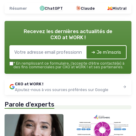
Résumer
ChatGPT
Claude
Mistral
Recevez les dernières actualités de
CXO at WORK !
➔ Je m'inscris
*
En remplissant ce formulaire, j’accepte d’être contacté(e) à
des fins commerciales par CXO at WORK ! et ses partenaires.
CXO at WORK !
Ajoutez-nous à vos sources préférées sur Google
Parole d'experts