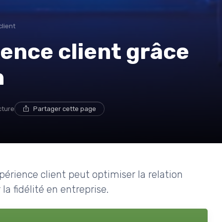
lient
ience client grâce
n
cture
Partager cette page
érience client peut optimiser la relation
 la fidélité en entreprise.