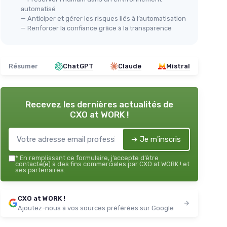
automatisé
— Anticiper et gérer les risques liés à l’automatisation
— Renforcer la confiance grâce à la transparence
Résumer
ChatGPT
Claude
Mistral
Recevez les dernières actualités de
CXO at WORK !
➔ Je m'inscris
*
En remplissant ce formulaire, j’accepte d’être
contacté(e) à des fins commerciales par CXO at WORK ! et
ses partenaires.
CXO at WORK !
Ajoutez-nous à vos sources préférées sur Google