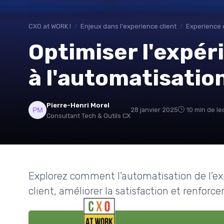
CXO at WORK !
Enjeux dans l'experience client
Experience c
Optimiser l'expér
à l'automatisatio
Pierre-Henri Morel
28 janvier 2025
10 min de le
Consultant Tech & Outils CX
Explorez comment l’automatisation de l’exp
client, améliorer la satisfaction et renforcer