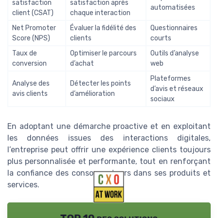
satisfaction
satisfaction après
automatisées
client (CSAT)
chaque interaction
Net Promoter
Évaluer la fidélité des
Questionnaires
Score (NPS)
clients
courts
Taux de
Optimiser le parcours
Outils d’analyse
conversion
d’achat
web
Plateformes
Analyse des
Détecter les points
d’avis et réseaux
avis clients
d’amélioration
sociaux
En adoptant une démarche proactive et en exploitant
les données issues des interactions digitales,
l’entreprise peut offrir une expérience clients toujours
plus personnalisée et performante, tout en renforçant
la confiance des consommateurs dans ses produits et
services.