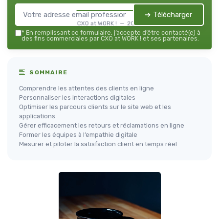
➔ Télécharger
CXO at WORK ! — 2026
*
En remplissant ce formulaire, j’accepte d’être contacté(e) à
des fins commerciales par CXO at WORK ! et ses partenaires.
SOMMAIRE
Comprendre les attentes des clients en ligne
Personnaliser les interactions digitales
Optimiser les parcours clients sur le site web et les
applications
Gérer efficacement les retours et réclamations en ligne
Former les équipes à l’empathie digitale
Mesurer et piloter la satisfaction client en temps réel