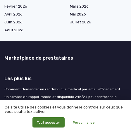
Février 2026
Mars 2026
Avril 2026
Mai 2026
Juin 2026
Juillet 2026
Août 2026
Marketplace de prestataires
Les plus lus
Comment demander un rendez-vous médical par email efficacement
Un service de rappel immédiat disponible 24h/24 pour renforcer la
relation client
Ce site utilise des cookies et vous donne le contrôle sur ceux que
Exprimer son mécontentement face à une prestation de service
vous souhaitez activer
insatisfaisante
Tout accepter
Personnaliser
Relation client exemple : comment Leroy Merlin réussit à fidéliser ses
clients