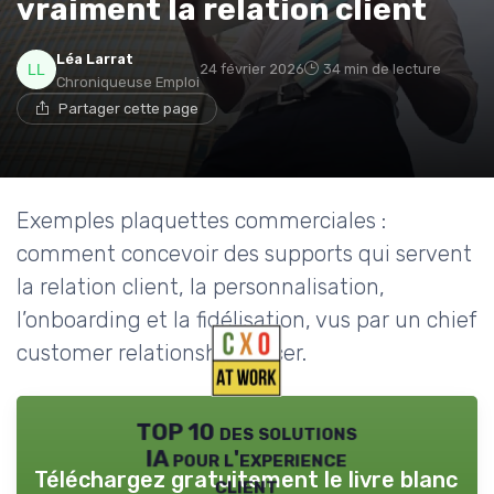
vraiment la relation client
Léa Larrat
24 février 2026
34 min de lecture
Chroniqueuse Emploi
Partager cette page
Exemples plaquettes commerciales :
comment concevoir des supports qui servent
la relation client, la personnalisation,
l’onboarding et la fidélisation, vus par un chief
customer relationship officer.
TOP 10 des solutions
IA pour l'experience
Téléchargez gratuitement le livre blanc
client