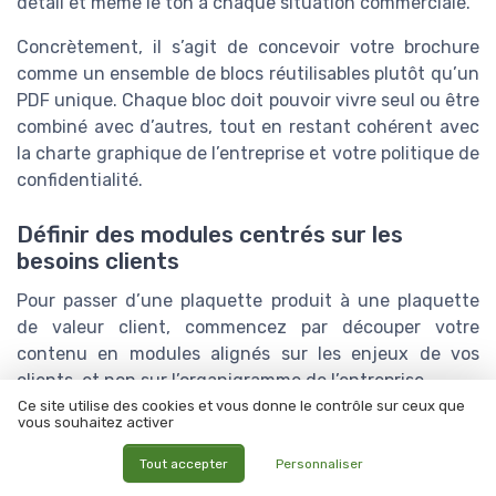
détail et même le ton à chaque situation commerciale.
Concrètement, il s’agit de concevoir votre brochure
comme un ensemble de blocs réutilisables plutôt qu’un
PDF unique. Chaque bloc doit pouvoir vivre seul ou être
combiné avec d’autres, tout en restant cohérent avec
la charte graphique de l’entreprise et votre politique de
confidentialité.
Définir des modules centrés sur les
besoins clients
Pour passer d’une plaquette produit à une plaquette
de valeur client, commencez par découper votre
contenu en modules alignés sur les enjeux de vos
clients, et non sur l’organigramme de l’entreprise.
Ce site utilise des cookies et vous donne le contrôle sur ceux que
Module “enjeux et contexte”
: une page qui
vous souhaitez activer
reformule les problématiques du client, avec ses
Tout accepter
Personnaliser
mots, avant de parler de vos produits services.