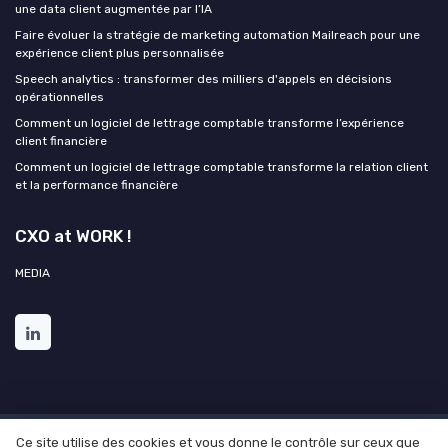
une data client augmentée par l’IA
Faire évoluer la stratégie de marketing automation Mailreach pour une
expérience client plus personnalisée
Speech analytics : transformer des milliers d'appels en décisions
opérationnelles
Comment un logiciel de lettrage comptable transforme l’expérience
client financière
Comment un logiciel de lettrage comptable transforme la relation client
et la performance financière
CXO at WORK !
MEDIA
Ce site utilise des cookies et vous donne le contrôle sur ceux que
Mentions légales
Politique de confidentialité
Grande