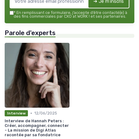
➔ Je m'inscris
*
En remplissant ce formulaire, j’accepte d’être contacté(e) à
des fins commerciales par CXO at WORK ! et ses partenaires.
Parole d'experts
•
12/06/2025
Interview
Interview de Hannah Peters :
Créer, accompagner, connecter
- La mission de Digi Atlas
racontée par sa fondatrice