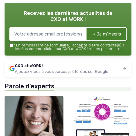
Recevez les dernières actualités de
CXO at WORK !
➔ Je m'inscris
*
En remplissant ce formulaire, j’accepte d’être contacté(e) à
des fins commerciales par CXO at WORK ! et ses partenaires.
CXO at WORK !
Ajoutez-nous à vos sources préférées sur Google
Parole d'experts