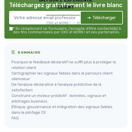
Téléchargez gratuitement le livre blanc
client
➔ Télécharger
CXO at WORK ! — 2026
*
En remplissant ce formulaire, j’accepte d’être contacté(e) à
des fins commerciales par CXO at WORK ! et ses partenaires.
SOMMAIRE
Pourquoi le feedback déclaratif ne suffit plus à protéger la
relation client
Cartographier les signaux faibles dans le parcours client
silencieux
De l’analyse déclarative à l’analyse prédictive de la
satisfaction
Construire un moteur prédictif : données, signaux et
arbitrages business
Éthique, gouvernance et intégration des signaux faibles
dans le pilotage CX
FAQ