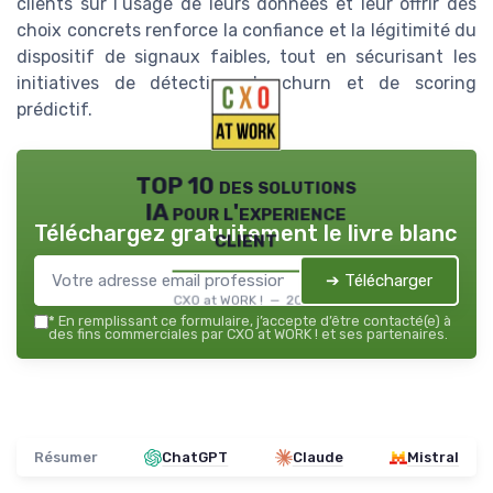
clients sur l’usage de leurs données et leur offrir des
choix concrets renforce la confiance et la légitimité du
dispositif de signaux faibles, tout en sécurisant les
initiatives de détection de churn et de scoring
prédictif.
TOP 10 des solutions
IA pour l'experience
Téléchargez gratuitement le livre blanc
client
➔ Télécharger
CXO at WORK ! — 2026
*
En remplissant ce formulaire, j’accepte d’être contacté(e) à
des fins commerciales par CXO at WORK ! et ses partenaires.
Résumer
ChatGPT
Claude
Mistral