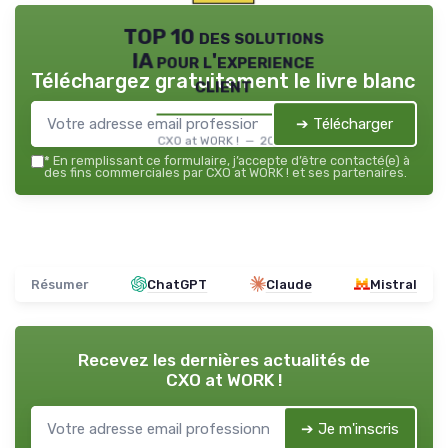
TOP 10 des solutions
IA pour l'experience
Téléchargez gratuitement le livre blanc
client
➔ Télécharger
CXO at WORK ! — 2026
*
En remplissant ce formulaire, j’accepte d’être contacté(e) à
des fins commerciales par CXO at WORK ! et ses partenaires.
Résumer
ChatGPT
Claude
Mistral
Recevez les dernières actualités de
CXO at WORK !
➔ Je m'inscris