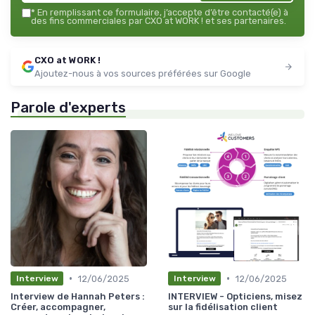
*
En remplissant ce formulaire, j’accepte d’être contacté(e) à
des fins commerciales par CXO at WORK ! et ses partenaires.
CXO at WORK !
Ajoutez-nous à vos sources préférées sur Google
Parole d'experts
•
•
12/06/2025
12/06/2025
Interview
Interview
Interview de Hannah Peters :
INTERVIEW - Opticiens, misez
Créer, accompagner,
sur la fidélisation client