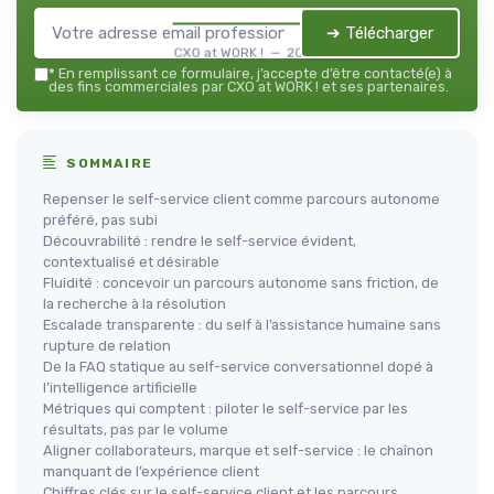
➔ Télécharger
CXO at WORK ! — 2026
*
En remplissant ce formulaire, j’accepte d’être contacté(e) à
des fins commerciales par CXO at WORK ! et ses partenaires.
SOMMAIRE
Repenser le self-service client comme parcours autonome
préféré, pas subi
Découvrabilité : rendre le self-service évident,
contextualisé et désirable
Fluidité : concevoir un parcours autonome sans friction, de
la recherche à la résolution
Escalade transparente : du self à l’assistance humaine sans
rupture de relation
De la FAQ statique au self-service conversationnel dopé à
l’intelligence artificielle
Métriques qui comptent : piloter le self-service par les
résultats, pas par le volume
Aligner collaborateurs, marque et self-service : le chaînon
manquant de l’expérience client
Chiffres clés sur le self-service client et les parcours