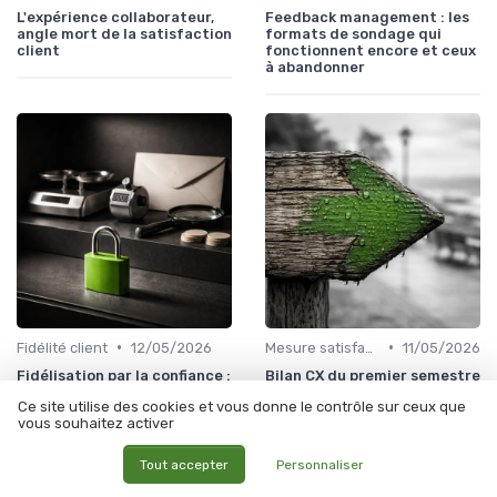
L'expérience collaborateur,
Feedback management : les
angle mort de la satisfaction
formats de sondage qui
client
fonctionnent encore et ceux
à abandonner
•
•
Fidélité client
12/05/2026
Mesure satisfaction
11/05/2026
Fidélisation par la confiance :
Bilan CX du premier semestre
ce que les clients attendent
: les indicateurs à consolider
Ce site utilise des cookies et vous donne le contrôle sur ceux que
vraiment en 2026
avant l'été
vous souhaitez activer
Tout accepter
Personnaliser