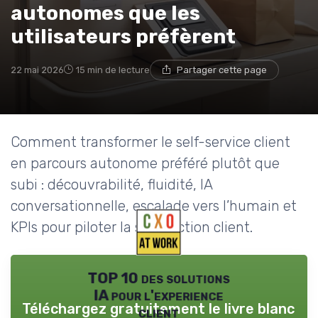
autonomes que les
utilisateurs préfèrent
22 mai 2026
15 min de lecture
Partager cette page
Comment transformer le self-service client
en parcours autonome préféré plutôt que
subi : découvrabilité, fluidité, IA
conversationnelle, escalade vers l’humain et
KPIs pour piloter la satisfaction client.
TOP 10 des solutions
IA pour l'experience
Téléchargez gratuitement le livre blanc
client