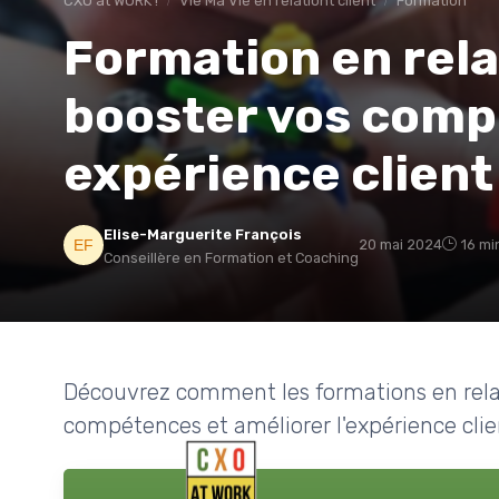
CXO at WORK !
Vie Ma Vie en relationt client
Formation
Formation en relat
booster vos comp
expérience client
Elise-Marguerite François
20 mai 2024
16 mi
Conseillère en Formation et Coaching
Découvrez comment les formations en rela
compétences et améliorer l'expérience clien