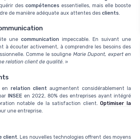
cquérir des
compétences
essentielles, mais elle booste
ondre de manière adéquate aux attentes des
clients
.
ommunication
ite une
communication
impeccable. En suivant une
nt à écouter activement, à comprendre les besoins des
essionnelle. Comme le souligne
Marie Dupont, expert en
e relation client de qualité
. »
nts
s en
relation client
augmentent considérablement la
par
INSEE
en 2022, 80% des entreprises ayant intégré
ation notable de la satisfaction client.
Optimiser la
our une entreprise.
e client
. Les nouvelles technologies offrent des moyens