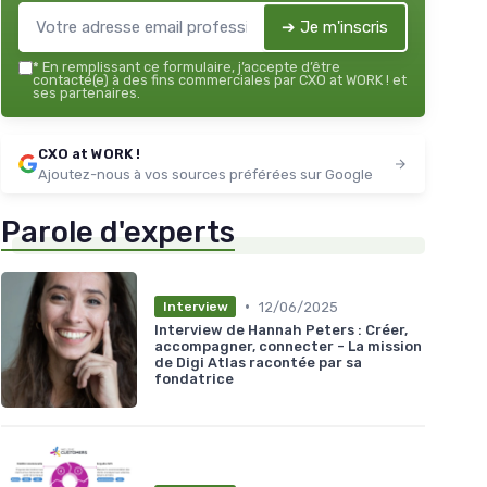
➔ Je m'inscris
*
En remplissant ce formulaire, j’accepte d’être
contacté(e) à des fins commerciales par CXO at WORK ! et
ses partenaires.
CXO at WORK !
Ajoutez-nous à vos sources préférées sur Google
Parole d'experts
•
12/06/2025
Interview
Interview de Hannah Peters : Créer,
accompagner, connecter - La mission
de Digi Atlas racontée par sa
fondatrice