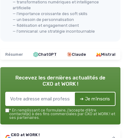
— transformations numériques et intelligence
artificielle
— l'importance croissante des soft skills
— un besoin de personnalisation
— fidélisation et engagement client
— l'omnicanal: une stratégie incontournable
Résumer
ChatGPT
Claude
Mistral
Recevez les dernières actualités de
CXO at WORK !
➔ Je m'inscris
*
En remplissant ce formulaire, j’accepte d’être
contacté(e) à des fins commerciales par CXO at WORK ! et
ses partenaires.
CXO at WORK !