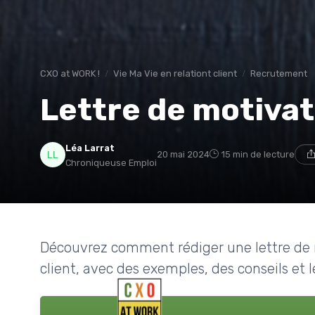
CXO at WORK !
Vie Ma Vie en relationt client
Recrutement
Lettre de motivati
Léa Larrat
20 mai 2024
15 min de lecture
Chroniqueuse Emploi
Découvrez comment rédiger une lettre de m
client, avec des exemples, des conseils et