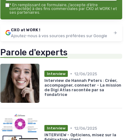
*
En remplissant ce formulaire, j’accepte d’être
contacté(e) à des fins commerciales par CXO at WORK ! et
ses partenaires.
CXO at WORK !
Ajoutez-nous à vos sources préférées sur Google
Parole d'experts
•
12/06/2025
Interview
Interview de Hannah Peters : Créer,
accompagner, connecter - La mission
de Digi Atlas racontée par sa
fondatrice
•
12/06/2025
Interview
INTERVIEW - Opticiens, misez sur la
fidélisation client