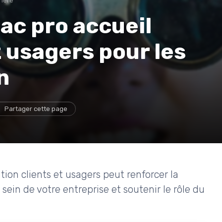
rière
ac pro accueil
t usagers pour les
n
Partager cette page
ion clients et usagers peut renforcer la
 sein de votre entreprise et soutenir le rôle du