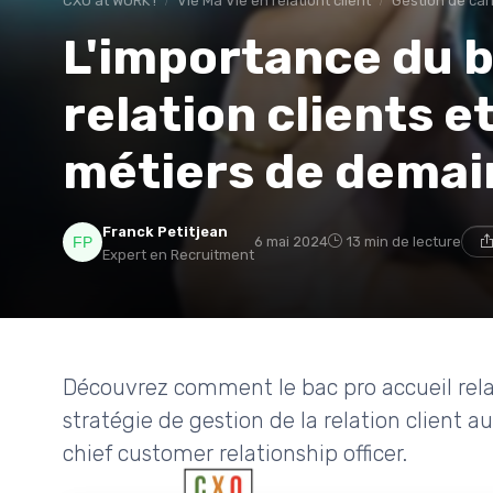
CXO at WORK !
Vie Ma Vie en relationt client
Gestion de car
L'importance du b
relation clients e
métiers de demai
Franck Petitjean
6 mai 2024
13 min de lecture
Expert en Recruitment
Découvrez comment le bac pro accueil relat
stratégie de gestion de la relation client au
chief customer relationship officer.