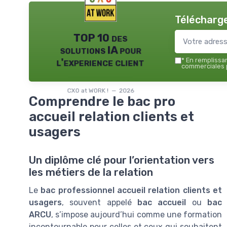
Télécharge
TOP 10 des
solutions IA pour
l'experience client
*
En remplissant
commerciales p
CXO at WORK ! — 2026
Comprendre le bac pro
accueil relation clients et
usagers
Un diplôme clé pour l’orientation vers
les métiers de la relation
Le
bac professionnel accueil relation clients et
usagers
, souvent appelé
bac accueil
ou
bac
ARCU
, s’impose aujourd’hui comme une formation
incontournable pour celles et ceux qui souhaitent