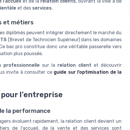
 l’accueil
et de la
relation clients
, ouvrant la voie à de
lientèle
et des
services
.
s et métiers
 les diplômés peuvent intégrer directement le marché du
BTS
(Brevet de Technicien Supérieur) dans les domaines
 Ce bac pro constitue donc une véritable passerelle vers
sation plus poussée.
 professionnelle
sur la
relation client
et découvrir
ous invite à consulter ce
guide sur l’optimisation de la
 pour l’entreprise
 de la performance
gers évoluent rapidement, la relation client devient un
tiers de l'accueil, de la vente et des services sont