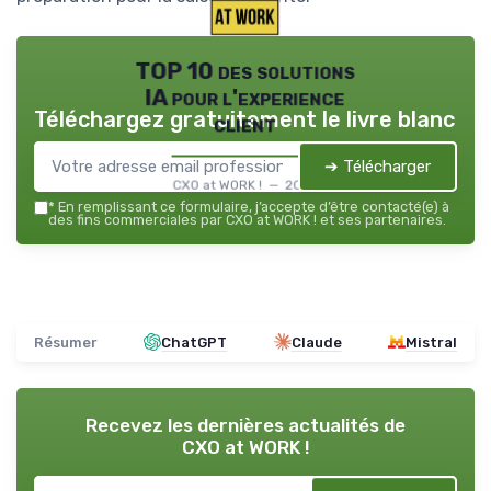
TOP 10 des solutions
IA pour l'experience
Téléchargez gratuitement le livre blanc
client
➔ Télécharger
CXO at WORK ! — 2026
*
En remplissant ce formulaire, j’accepte d’être contacté(e) à
des fins commerciales par CXO at WORK ! et ses partenaires.
Résumer
ChatGPT
Claude
Mistral
Recevez les dernières actualités de
CXO at WORK !