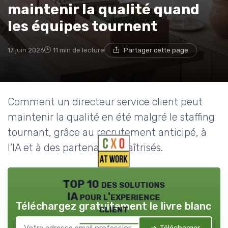
maintenir la qualité quand
les équipes tournent
17 juin 2026
11 min de lecture
Partager cette page
Comment un directeur service client peut
maintenir la qualité en été malgré le staffing
tournant, grâce au recrutement anticipé, à
l’IA et à des partenaires maîtrisés.
TOP 10 des solutions
IA pour l'experience
Téléchargez gratuitement le livre blanc
client