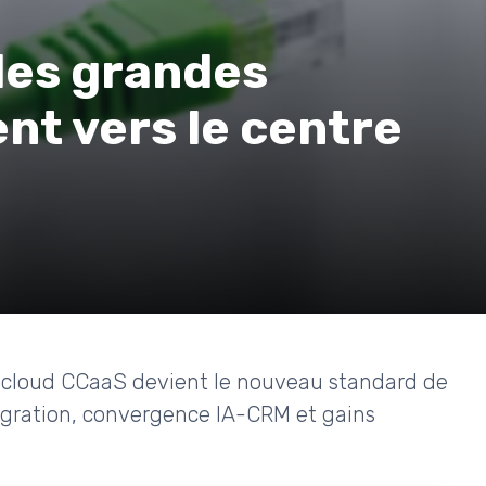
les grandes
nt vers le centre
cloud CCaaS devient le nouveau standard de
 migration, convergence IA-CRM et gains