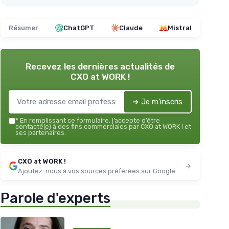
Résumer
ChatGPT
Claude
Mistral
Recevez les dernières actualités de
CXO at WORK !
➔ Je m'inscris
*
En remplissant ce formulaire, j’accepte d’être
contacté(e) à des fins commerciales par CXO at WORK ! et
ses partenaires.
CXO at WORK !
Ajoutez-nous à vos sources préférées sur Google
Parole d'experts