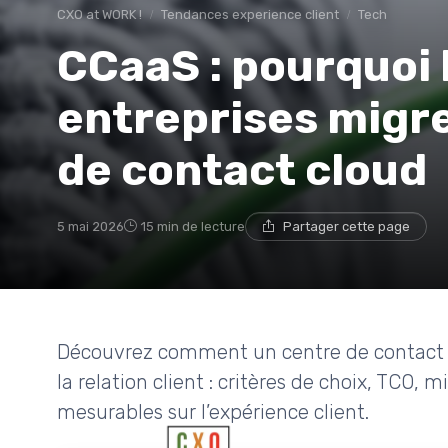
CXO at WORK !
Tendances experience client
Tech
CCaaS : pourquoi 
entreprises migre
de contact cloud
5 mai 2026
15 min de lecture
Partager cette page
Découvrez comment un centre de contact 
la relation client : critères de choix, TCO,
mesurables sur l’expérience client.