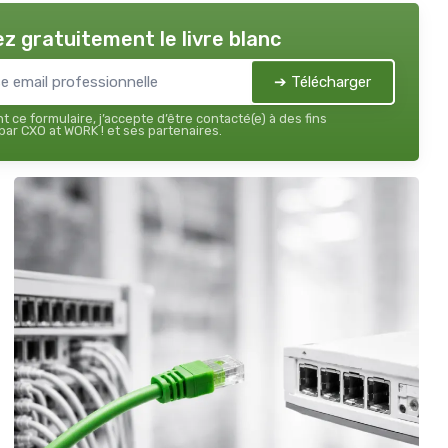
z gratuitement le livre blanc
➔ Télécharger
 ce formulaire, j’accepte d’être contacté(e) à des fins
ar CXO at WORK ! et ses partenaires.