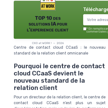
Télécharge
TOP 10 des
solutions IA pour
l'experience client
*
En remplissant
commerciales p
CXO at WORK ! — 2026
Centre de contact cloud CCaaS : le nouveau
standard de la relation client omnicanale
Pourquoi le centre de contact
cloud CCaaS devient le
nouveau standard de la
relation client
Pour un directeur de la relation client, le centre de
contact cloud CCaaS n’est plus un sujet