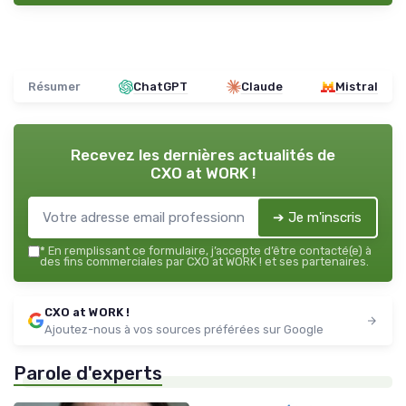
Résumer
ChatGPT
Claude
Mistral
Recevez les dernières actualités de
CXO at WORK !
➔ Je m'inscris
*
En remplissant ce formulaire, j’accepte d’être contacté(e) à
des fins commerciales par CXO at WORK ! et ses partenaires.
CXO at WORK !
Ajoutez-nous à vos sources préférées sur Google
Parole d'experts