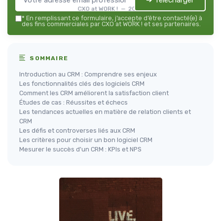
➔ Télécharger
CXO at WORK ! — 2026
*
En remplissant ce formulaire, j’accepte d’être contacté(e) à
des fins commerciales par CXO at WORK ! et ses partenaires.
SOMMAIRE
Introduction au CRM : Comprendre ses enjeux
Les fonctionnalités clés des logiciels CRM
Comment les CRM améliorent la satisfaction client
Études de cas : Réussites et échecs
Les tendances actuelles en matière de relation clients et
CRM
Les défis et controverses liés aux CRM
Les critères pour choisir un bon logiciel CRM
Mesurer le succès d'un CRM : KPIs et NPS