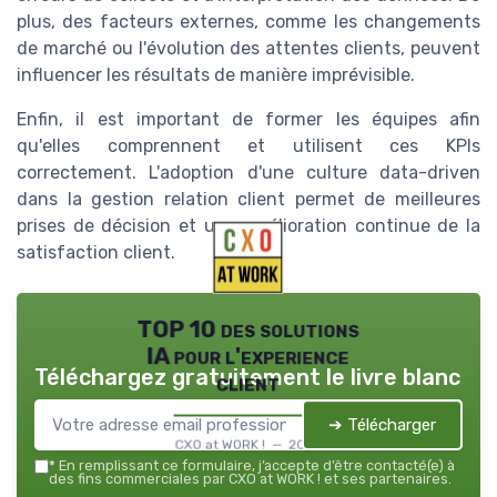
plus, des facteurs externes, comme les changements
de marché ou l'évolution des attentes clients, peuvent
influencer les résultats de manière imprévisible.
Enfin, il est important de former les équipes afin
qu'elles comprennent et utilisent ces KPIs
correctement. L'adoption d'une culture data-driven
dans la gestion relation client permet de meilleures
prises de décision et une amélioration continue de la
satisfaction client.
TOP 10 des solutions
IA pour l'experience
Téléchargez gratuitement le livre blanc
client
➔ Télécharger
CXO at WORK ! — 2026
*
En remplissant ce formulaire, j’accepte d’être contacté(e) à
des fins commerciales par CXO at WORK ! et ses partenaires.