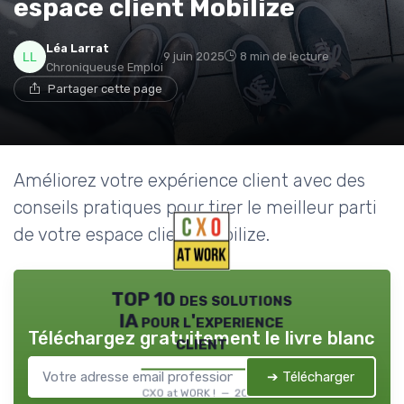
espace client Mobilize
Léa Larrat
9 juin 2025
8 min de lecture
Chroniqueuse Emploi
Partager cette page
Améliorez votre expérience client avec des
conseils pratiques pour tirer le meilleur parti
de votre espace client Mobilize.
TOP 10 des solutions
IA pour l'experience
Téléchargez gratuitement le livre blanc
client
➔ Télécharger
CXO at WORK ! — 2026