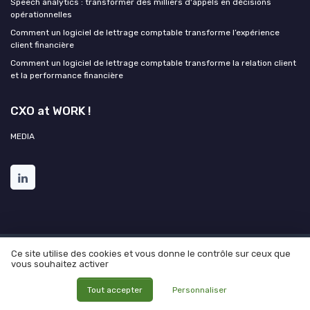
Speech analytics : transformer des milliers d'appels en décisions
opérationnelles
Comment un logiciel de lettrage comptable transforme l’expérience
client financière
Comment un logiciel de lettrage comptable transforme la relation client
et la performance financière
CXO at WORK !
MEDIA
Ce site utilise des cookies et vous donne le contrôle sur ceux que
Mentions légales
Politique de confidentialité
Grande
vous souhaitez activer
Enquête 2025 sur l'IA et les directions de l'expérience client
© CXO at WORK ! 2026
Tout accepter
Personnaliser