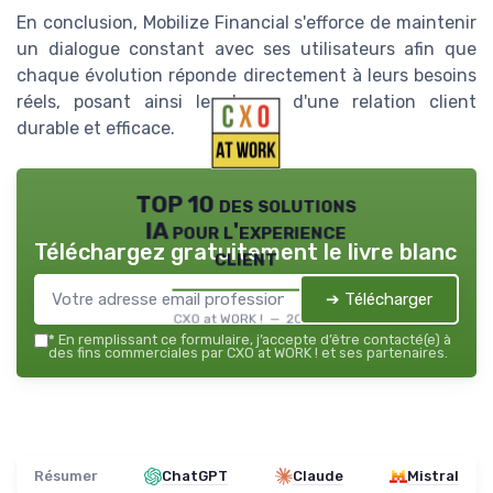
En conclusion, Mobilize Financial s'efforce de maintenir
un dialogue constant avec ses utilisateurs afin que
chaque évolution réponde directement à leurs besoins
réels, posant ainsi les bases d'une relation client
durable et efficace.
TOP 10 des solutions
IA pour l'experience
Téléchargez gratuitement le livre blanc
client
➔ Télécharger
CXO at WORK ! — 2026
*
En remplissant ce formulaire, j’accepte d’être contacté(e) à
des fins commerciales par CXO at WORK ! et ses partenaires.
Résumer
ChatGPT
Claude
Mistral