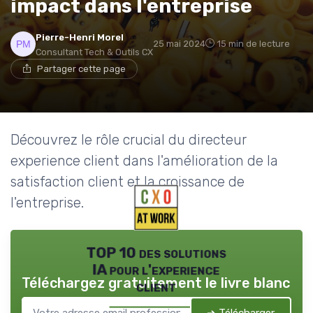
impact dans l'entreprise
Pierre-Henri Morel
25 mai 2024
15 min de lecture
Consultant Tech & Outils CX
Partager cette page
Découvrez le rôle crucial du directeur
experience client dans l'amélioration de la
satisfaction client et la croissance de
l'entreprise.
TOP 10 des solutions
IA pour l'experience
Téléchargez gratuitement le livre blanc
client