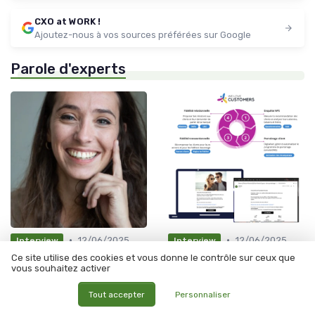
CXO at WORK !
Ajoutez-nous à vos sources préférées sur Google
Parole d'experts
•
•
12/06/2025
12/06/2025
Interview
Interview
Interview de Hannah Peters :
INTERVIEW - Opticiens, misez
Ce site utilise des cookies et vous donne le contrôle sur ceux que
Créer, accompagner,
sur la fidélisation client
vous souhaitez activer
connecter - La mission de
Digi Atlas racontée par sa
Tout accepter
Personnaliser
fondatrice