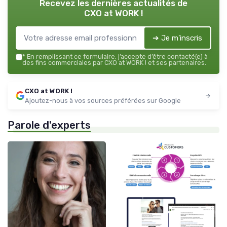
Recevez les dernières actualités de
CXO at WORK !
➔ Je m'inscris
*
En remplissant ce formulaire, j’accepte d’être contacté(e) à
des fins commerciales par CXO at WORK ! et ses partenaires.
CXO at WORK !
Ajoutez-nous à vos sources préférées sur Google
Parole d'experts