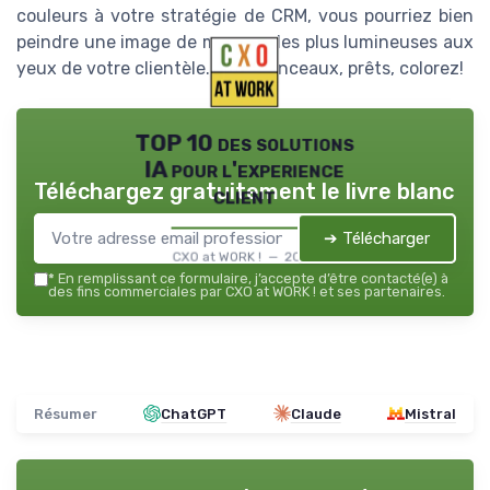
couleurs à votre stratégie de CRM, vous pourriez bien
peindre une image de marque des plus lumineuses aux
yeux de votre clientèle. À vos pinceaux, prêts, colorez!
TOP 10 des solutions
IA pour l'experience
Téléchargez gratuitement le livre blanc
client
➔ Télécharger
CXO at WORK ! — 2026
*
En remplissant ce formulaire, j’accepte d’être contacté(e) à
des fins commerciales par CXO at WORK ! et ses partenaires.
Résumer
ChatGPT
Claude
Mistral