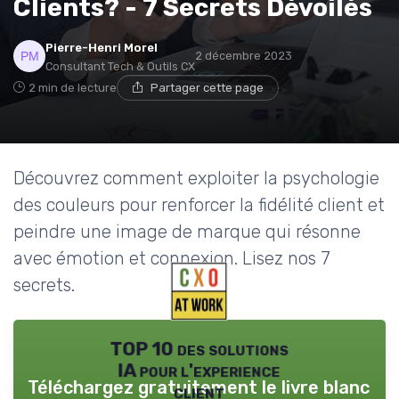
Clients? - 7 Secrets Dévoilés
Pierre-Henri Morel
2 décembre 2023
Consultant Tech & Outils CX
2 min de lecture
Partager cette page
Découvrez comment exploiter la psychologie
des couleurs pour renforcer la fidélité client et
peindre une image de marque qui résonne
avec émotion et connexion. Lisez nos 7
secrets.
TOP 10 des solutions
IA pour l'experience
Téléchargez gratuitement le livre blanc
client