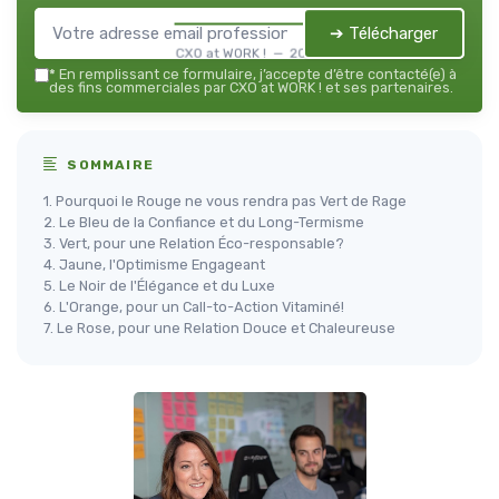
➔ Télécharger
CXO at WORK ! — 2026
*
En remplissant ce formulaire, j’accepte d’être contacté(e) à
des fins commerciales par CXO at WORK ! et ses partenaires.
SOMMAIRE
1. Pourquoi le Rouge ne vous rendra pas Vert de Rage
2. Le Bleu de la Confiance et du Long-Termisme
3. Vert, pour une Relation Éco-responsable?
4. Jaune, l'Optimisme Engageant
5. Le Noir de l'Élégance et du Luxe
6. L'Orange, pour un Call-to-Action Vitaminé!
7. Le Rose, pour une Relation Douce et Chaleureuse