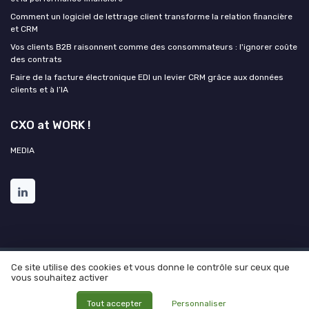
Comment un logiciel de lettrage client transforme la relation financière
et CRM
Vos clients B2B raisonnent comme des consommateurs : l'ignorer coûte
des contrats
Faire de la facture électronique EDI un levier CRM grâce aux données
clients et à l’IA
CXO at WORK !
MEDIA
Ce site utilise des cookies et vous donne le contrôle sur ceux que
Mentions légales
Politique de confidentialité
Grande
vous souhaitez activer
Enquête 2025 sur l'IA et les directions de l'expérience client
© CXO at WORK ! 2026
Tout accepter
Personnaliser