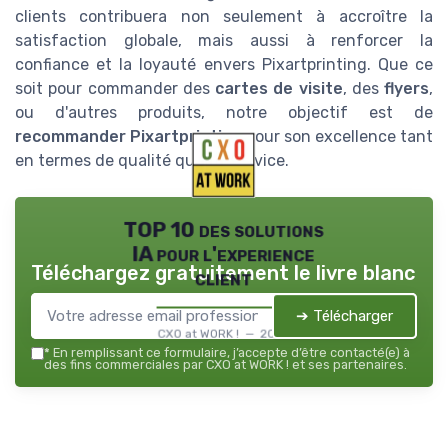
clients contribuera non seulement à accroître la
satisfaction globale, mais aussi à renforcer la
confiance et la loyauté envers Pixartprinting. Que ce
soit pour commander des
cartes de visite
, des
flyers
,
ou d'autres produits, notre objectif est de
recommander Pixartprinting
pour son excellence tant
en termes de qualité que de service.
TOP 10 des solutions
IA pour l'experience
Téléchargez gratuitement le livre blanc
client
➔ Télécharger
CXO at WORK ! — 2026
*
En remplissant ce formulaire, j’accepte d’être contacté(e) à
des fins commerciales par CXO at WORK ! et ses partenaires.