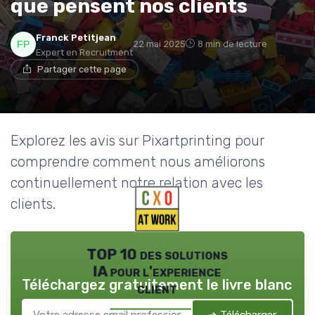
que pensent nos clients
Franck Petitjean
22 mai 2025
8 min de lecture
Expert en Recruitment
Partager cette page
Explorez les avis sur Pixartprinting pour
comprendre comment nous améliorons
continuellement notre relation avec les
clients.
TOP 10 des solutions
IA pour l'experience
Téléchargez gratuitement le livre blanc
client