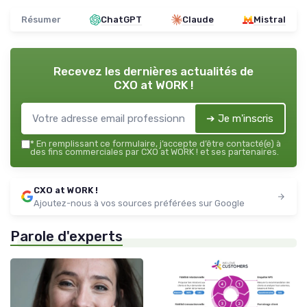
Résumer
ChatGPT
Claude
Mistral
Recevez les dernières actualités de
CXO at WORK !
➔ Je m'inscris
*
En remplissant ce formulaire, j’accepte d’être contacté(e) à
des fins commerciales par CXO at WORK ! et ses partenaires.
CXO at WORK !
Ajoutez-nous à vos sources préférées sur Google
Parole d'experts