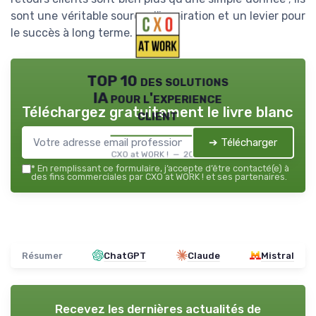
sont une véritable source d'inspiration et un levier pour
le succès à long terme.
TOP 10 des solutions
IA pour l'experience
Téléchargez gratuitement le livre blanc
client
➔ Télécharger
CXO at WORK ! — 2026
*
En remplissant ce formulaire, j’accepte d’être contacté(e) à
des fins commerciales par CXO at WORK ! et ses partenaires.
Résumer
ChatGPT
Claude
Mistral
Recevez les dernières actualités de