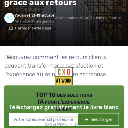
grâce aux retours
Youssef El-Khattabi
22 décembre 2024
9 min de lecture
Analyste Stratégies CX
Partager cette page
Découvrez comment les retours clients
peuvent transformer la satisfaction et
l'expérience au sein de votre entreprise.
TOP 10 des solutions
IA pour l'experience
Téléchargez gratuitement le livre blanc
client
➔ Télécharger
CXO at WORK ! — 2026