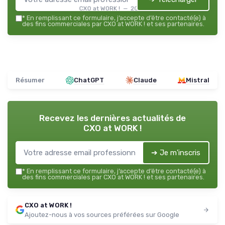
CXO at WORK ! — 2026
*
En remplissant ce formulaire, j’accepte d’être contacté(e) à
des fins commerciales par CXO at WORK ! et ses partenaires.
Résumer
ChatGPT
Claude
Mistral
Recevez les dernières actualités de
CXO at WORK !
➔ Je m'inscris
*
En remplissant ce formulaire, j’accepte d’être contacté(e) à
des fins commerciales par CXO at WORK ! et ses partenaires.
CXO at WORK !
Ajoutez-nous à vos sources préférées sur Google