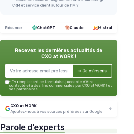
CRM et service client autour de l’IA ?
Résumer
ChatGPT
Claude
Mistral
Recevez les dernières actualités de
CXO at WORK !
➔ Je m'inscris
*
En remplissant ce formulaire, j’accepte d’être
contacté(e) à des fins commerciales par CXO at WORK ! et
ses partenaires.
CXO at WORK !
Ajoutez-nous à vos sources préférées sur Google
Parole d'experts