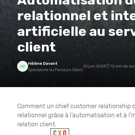
Automatisation d
relationnel et int
artificielle au ser
client
Hélène Davant
20 juin 2025
12 min de lec
Spécialiste du Parcours Client
Comment un chief customer relationship of
relationnel grâce à l’automatisation et à l’in
relation client.