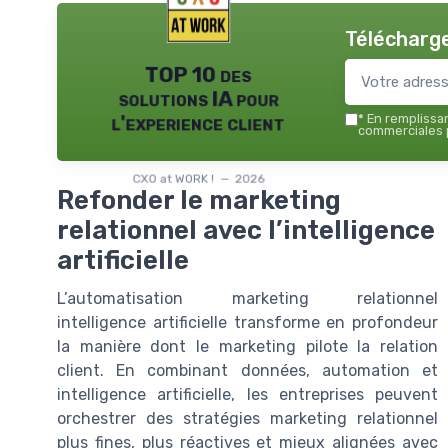
Télécharge
TOP 10 des
solutions IA pour
l'experience client
*
En remplissant
commerciales p
CXO at WORK ! — 2026
Refonder le marketing
relationnel avec l’intelligence
artificielle
L’automatisation marketing relationnel
intelligence artificielle transforme en profondeur
la manière dont le marketing pilote la relation
client. En combinant données, automation et
intelligence artificielle, les entreprises peuvent
orchestrer des stratégies marketing relationnel
plus fines, plus réactives et mieux alignées avec