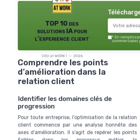
Télécharge
TOP 10 des
solutions IA pour
l'experience client
*
En remplissant
commerciales p
CXO at WORK ! — 2026
Comprendre les points
d’amélioration dans la
relation client
Identifier les domaines clés de
progression
Pour toute entreprise, l’optimisation de la relation
client commence par une analyse honnête des
axes d’amélioration. Il s’agit de repérer les points
faibles dans les processus métier, la