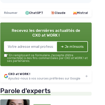
Résumer
ChatGPT
Claude
Mistral
Recevez les dernières actualités de
CXO at WORK !
➔ Je m'inscris
*
En remplissant ce formulaire, j’accepte d’être
contacté(e) à des fins commerciales par CXO at WORK ! et
ses partenaires.
CXO at WORK !
Ajoutez-nous à vos sources préférées sur Google
Parole d'experts