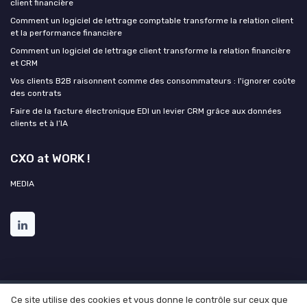
client financière
Comment un logiciel de lettrage comptable transforme la relation client
et la performance financière
Comment un logiciel de lettrage client transforme la relation financière
et CRM
Vos clients B2B raisonnent comme des consommateurs : l'ignorer coûte
des contrats
Faire de la facture électronique EDI un levier CRM grâce aux données
clients et à l’IA
CXO at WORK !
MEDIA
Ce site utilise des cookies et vous donne le contrôle sur ceux que
Mentions légales
Politique de confidentialité
Grande