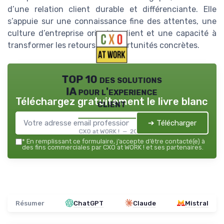
d’une relation client durable et différenciante. Elle
s’appuie sur une connaissance fine des attentes, une
culture d’entreprise orientée client et une capacité à
transformer les retours en opportunités concrètes.
TOP 10 des solutions
IA pour l'experience
Téléchargez gratuitement le livre blanc
client
➔ Télécharger
CXO at WORK ! — 2026
*
En remplissant ce formulaire, j’accepte d’être contacté(e) à
des fins commerciales par CXO at WORK ! et ses partenaires.
Résumer
ChatGPT
Claude
Mistral