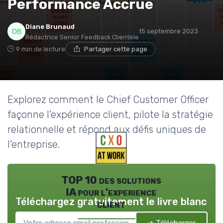
Performance Accrue
Diane Brunaud
15 septembre 2023
Rédactrice Senior Feedback Clientèle
9 min de lecture
Partager cette page
Explorez comment le Chief Customer Officer
façonne l’expérience client, pilote la stratégie
relationnelle et répond aux défis uniques de
l’entreprise.
TOP 10 des solutions
IA pour l'experience
Téléchargez gratuitement le livre blanc
client