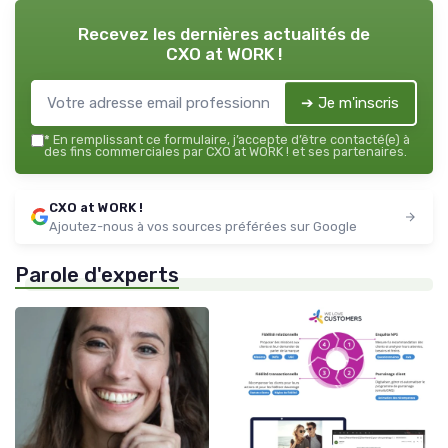
Recevez les dernières actualités de
CXO at WORK !
➔ Je m'inscris
*
En remplissant ce formulaire, j’accepte d’être contacté(e) à
des fins commerciales par CXO at WORK ! et ses partenaires.
CXO at WORK !
Ajoutez-nous à vos sources préférées sur Google
Parole d'experts