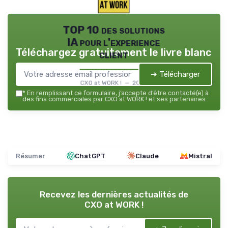
TOP 10 des solutions
IA pour l'experience
Téléchargez gratuitement le livre blanc
client
➔ Télécharger
CXO at WORK ! — 2026
*
En remplissant ce formulaire, j’accepte d’être contacté(e) à
des fins commerciales par CXO at WORK ! et ses partenaires.
Résumer
ChatGPT
Claude
Mistral
Recevez les dernières actualités de
CXO at WORK !