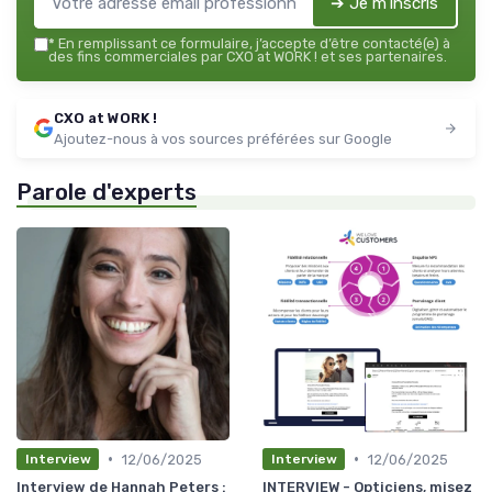
➔ Je m'inscris
*
En remplissant ce formulaire, j’accepte d’être contacté(e) à
des fins commerciales par CXO at WORK ! et ses partenaires.
CXO at WORK !
Ajoutez-nous à vos sources préférées sur Google
Parole d'experts
•
•
12/06/2025
12/06/2025
Interview
Interview
Interview de Hannah Peters :
INTERVIEW - Opticiens, misez