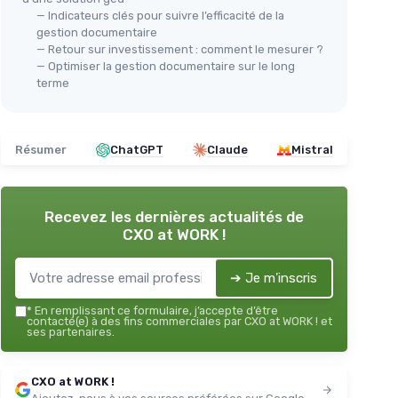
— Indicateurs clés pour suivre l’efficacité de la
gestion documentaire
— Retour sur investissement : comment le mesurer ?
— Optimiser la gestion documentaire sur le long
terme
Résumer
ChatGPT
Claude
Mistral
Recevez les dernières actualités de
CXO at WORK !
➔ Je m'inscris
*
En remplissant ce formulaire, j’accepte d’être
contacté(e) à des fins commerciales par CXO at WORK ! et
ses partenaires.
CXO at WORK !