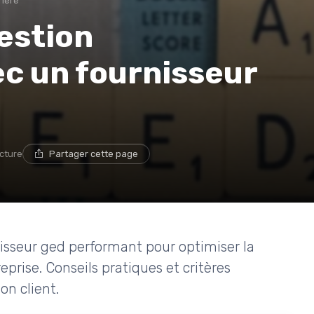
rière
estion
c un fournisseur
ecture
Partager cette page
sseur ged performant pour optimiser la
eprise. Conseils pratiques et critères
on client.