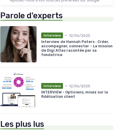
Ajoutez-nous à vos sources préférées sur Google
Parole d'experts
•
12/06/2025
Interview
Interview de Hannah Peters : Créer,
accompagner, connecter - La mission
de Digi Atlas racontée par sa
fondatrice
•
12/06/2025
Interview
INTERVIEW - Opticiens, misez sur la
fidélisation client
Les plus lus