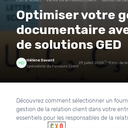
CXO at WORK !
Vie Ma Vie en relationt client
Gestion de car
Optimiser votre g
documentaire ave
de solutions GED
Hélène Davant
29 juillet 2025
11 min de l
Spécialiste du Parcours Client
Découvrez comment sélectionner un fourni
gestion de la relation client dans votre entr
essentiels pour les responsables de la relati