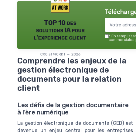
Télécharge
TOP 10 des
solutions IA pour
l'experience client
*
En remplissant
commerciales p
CXO at WORK ! — 2026
Comprendre les enjeux de la
gestion électronique de
documents pour la relation
client
Les défis de la gestion documentaire
à l’ère numérique
La gestion électronique de documents (GED) est
devenue un enjeu central pour les entreprises