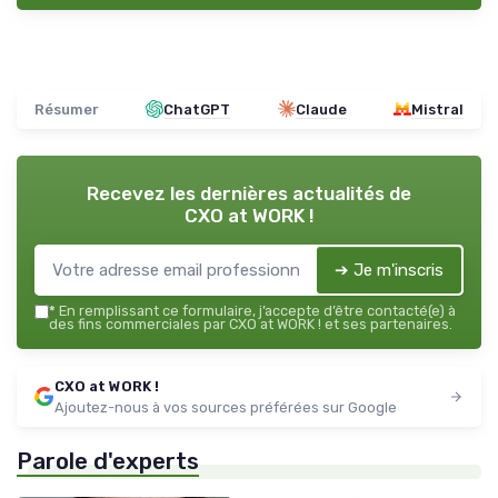
Résumer
ChatGPT
Claude
Mistral
Recevez les dernières actualités de
CXO at WORK !
➔ Je m'inscris
*
En remplissant ce formulaire, j’accepte d’être contacté(e) à
des fins commerciales par CXO at WORK ! et ses partenaires.
CXO at WORK !
Ajoutez-nous à vos sources préférées sur Google
Parole d'experts