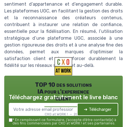
sentiment d’appartenance et d’engagement durable.
Les plateformes UGC, en facilitant la gestion des droits
et la reconnaissance des créateurs contenus,
contribuent à instaurer une relation de confiance,
essentielle pour la fidélisation. En résumé, l’utilisation
stratégique d’une plateforme UGC, associée à une
gestion rigoureuse des droits et à une analyse fine des
données, permet aux marques d’optimiser la
satisfaction client et de renforcer durablement la
fidélité sur les réseaux sociaux et au-delà.
TOP 10 des solutions
IA pour l'experience
Téléchargez gratuitement le livre blanc
client
➔ Télécharger
CXO at WORK ! — 2026
*
En remplissant ce formulaire, j’accepte d’être contacté(e) à
des fins commerciales par CXO at WORK ! et ses partenaires.