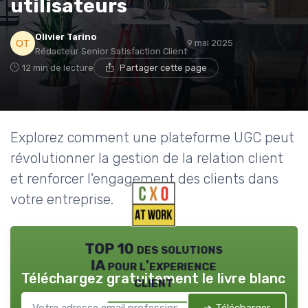
utilisateurs
Olivier Tarino
9 mai 2025
Rédacteur Senior Satisfaction Client
12 min de lecture
Partager cette page
Explorez comment une plateforme UGC peut
révolutionner la gestion de la relation client
et renforcer l'engagement des clients dans
votre entreprise.
TOP 10 des solutions
IA pour l'experience
Téléchargez gratuitement le livre blanc
client