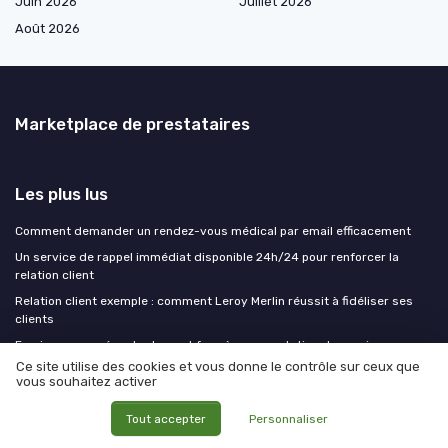
Juin 2026
Juillet 2026
Août 2026
Marketplace de prestataires
Les plus lus
Comment demander un rendez-vous médical par email efficacement
Un service de rappel immédiat disponible 24h/24 pour renforcer la
relation client
Relation client exemple : comment Leroy Merlin réussit à fidéliser ses
clients
Exprimer son mécontentement face à une prestation de service
insatisfaisante
Ce site utilise des cookies et vous donne le contrôle sur ceux que
vous souhaitez activer
Comment rédiger une lettre de mécontentement efficace
Tout accepter
Personnaliser
Les derniers articles