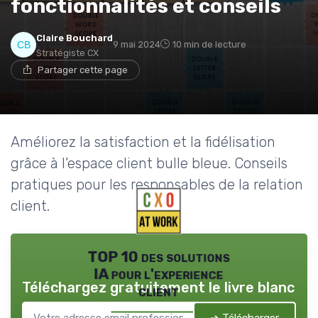
fonctionnalités et conseils
Claire Bouchard
9 mai 2024
10 min de lecture
Stratégiste CX
Partager cette page
Améliorez la satisfaction et la fidélisation
grâce à l’espace client bulle bleue. Conseils
pratiques pour les responsables de la relation
client.
TOP 10 des solutions
IA pour l'experience
Téléchargez gratuitement le livre blanc
client