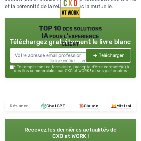
et la pérennité de la relation avec la mutuelle.
TOP 10 des solutions
IA pour l'experience
Téléchargez gratuitement le livre blanc
client
➔ Télécharger
CXO at WORK ! — 2026
*
En remplissant ce formulaire, j’accepte d’être contacté(e) à
des fins commerciales par CXO at WORK ! et ses partenaires.
Résumer
ChatGPT
Claude
Mistral
Recevez les dernières actualités de
CXO at WORK !