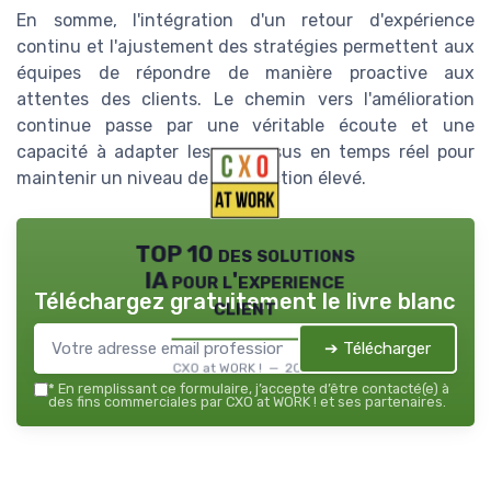
En somme, l'intégration d'un retour d'expérience
continu et l'ajustement des stratégies permettent aux
équipes de répondre de manière proactive aux
attentes des clients. Le chemin vers l'amélioration
continue passe par une véritable écoute et une
capacité à adapter les processus en temps réel pour
maintenir un niveau de satisfaction élevé.
TOP 10 des solutions
IA pour l'experience
Téléchargez gratuitement le livre blanc
client
➔ Télécharger
CXO at WORK ! — 2026
*
En remplissant ce formulaire, j’accepte d’être contacté(e) à
des fins commerciales par CXO at WORK ! et ses partenaires.