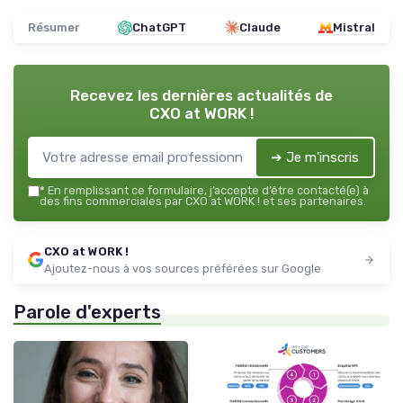
Résumer
ChatGPT
Claude
Mistral
Recevez les dernières actualités de
CXO at WORK !
➔ Je m'inscris
*
En remplissant ce formulaire, j’accepte d’être contacté(e) à
des fins commerciales par CXO at WORK ! et ses partenaires.
CXO at WORK !
Ajoutez-nous à vos sources préférées sur Google
Parole d'experts