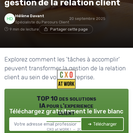
gestion de la relation client
Hélène Davant
20 septembre 2025
Spécialiste du Parcours Client
9 min de lecture
Partager cette page
Explorez comment les 'tâches à accomplir'
peuvent transformer la gestion de la relation
client au sein de votre entreprise.
TOP 10 des solutions
IA pour l'experience
Téléchargez gratuitement le livre blanc
client
➔ Télécharger
CXO at WORK ! — 2026