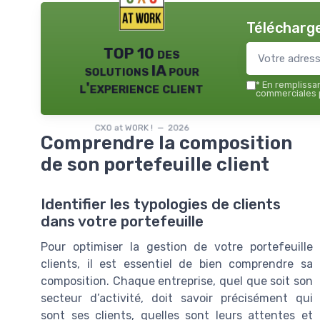
Télécharge
TOP 10 des
solutions IA pour
l'experience client
*
En remplissant
commerciales p
CXO at WORK ! — 2026
Comprendre la composition
de son portefeuille client
Identifier les typologies de clients
dans votre portefeuille
Pour optimiser la gestion de votre portefeuille
clients, il est essentiel de bien comprendre sa
composition. Chaque entreprise, quel que soit son
secteur d’activité, doit savoir précisément qui
sont ses clients, quelles sont leurs attentes et