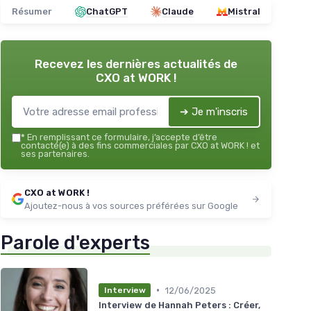
Résumer
ChatGPT
Claude
Mistral
Recevez les dernières actualités de
CXO at WORK !
➔ Je m'inscris
*
En remplissant ce formulaire, j’accepte d’être
contacté(e) à des fins commerciales par CXO at WORK ! et
ses partenaires.
CXO at WORK !
Ajoutez-nous à vos sources préférées sur Google
Parole d'experts
•
12/06/2025
Interview
Interview de Hannah Peters : Créer,