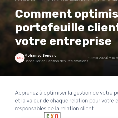
CXO at WORK !
Enjeux dans l'experience client
Fidélité clie
Comment optimis
portefeuille clie
votre entreprise
Mohamed Bensaid
10 mai 2024
10 
Conseiller en Gestion des Réclamations
Apprenez à optimiser la gestion de votre port
et la valeur de chaque relation pour votre e
responsables de la relation client.