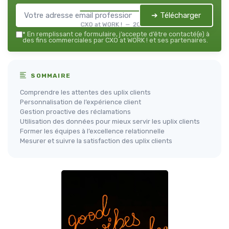
➔ Télécharger
CXO at WORK ! — 2026
*
En remplissant ce formulaire, j’accepte d’être contacté(e) à
des fins commerciales par CXO at WORK ! et ses partenaires.
SOMMAIRE
Comprendre les attentes des uplix clients
Personnalisation de l’expérience client
Gestion proactive des réclamations
Utilisation des données pour mieux servir les uplix clients
Former les équipes à l’excellence relationnelle
Mesurer et suivre la satisfaction des uplix clients