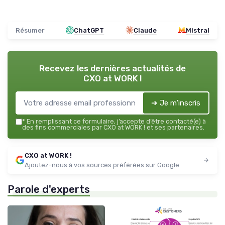
Résumer
ChatGPT
Claude
Mistral
Recevez les dernières actualités de
CXO at WORK !
➔ Je m'inscris
*
En remplissant ce formulaire, j’accepte d’être contacté(e) à
des fins commerciales par CXO at WORK ! et ses partenaires.
CXO at WORK !
Ajoutez-nous à vos sources préférées sur Google
Parole d'experts