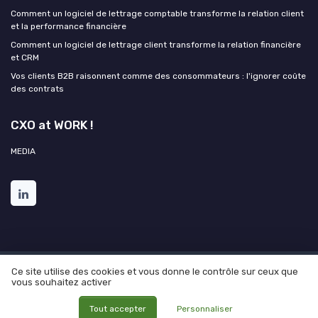
Comment un logiciel de lettrage comptable transforme la relation client
et la performance financière
Comment un logiciel de lettrage client transforme la relation financière
et CRM
Vos clients B2B raisonnent comme des consommateurs : l'ignorer coûte
des contrats
CXO at WORK !
MEDIA
Ce site utilise des cookies et vous donne le contrôle sur ceux que
Mentions légales
Politique de confidentialité
Grande
vous souhaitez activer
Enquête 2025 sur l'IA et les directions de l'expérience client
© CXO at WORK ! 2026
Tout accepter
Personnaliser