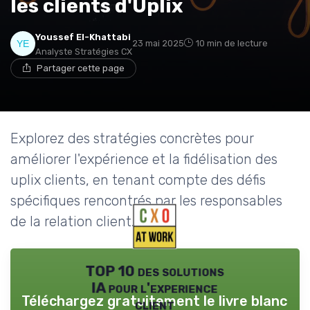
les clients d'Uplix
Youssef El-Khattabi
23 mai 2025
10 min de lecture
Analyste Stratégies CX
Partager cette page
Explorez des stratégies concrètes pour
améliorer l'expérience et la fidélisation des
uplix clients, en tenant compte des défis
spécifiques rencontrés par les responsables
de la relation client.
TOP 10 des solutions
IA pour l'experience
Téléchargez gratuitement le livre blanc
client