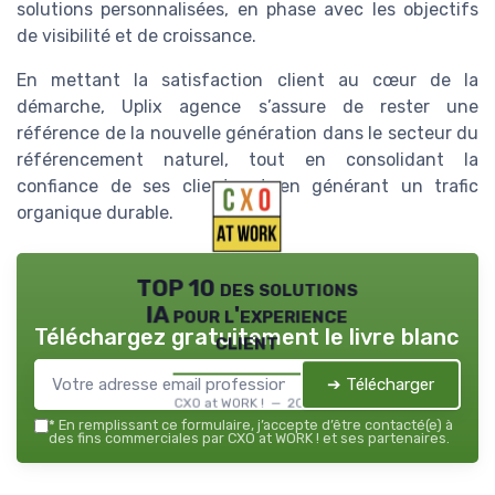
solutions personnalisées, en phase avec les objectifs
de visibilité et de croissance.
En mettant la satisfaction client au cœur de la
démarche, Uplix agence s’assure de rester une
référence de la nouvelle génération dans le secteur du
référencement naturel, tout en consolidant la
confiance de ses clients et en générant un trafic
organique durable.
TOP 10 des solutions
IA pour l'experience
Téléchargez gratuitement le livre blanc
client
➔ Télécharger
CXO at WORK ! — 2026
*
En remplissant ce formulaire, j’accepte d’être contacté(e) à
des fins commerciales par CXO at WORK ! et ses partenaires.