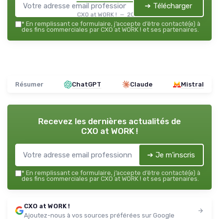
➔ Télécharger
CXO at WORK ! — 2026
*
En remplissant ce formulaire, j’accepte d’être contacté(e) à
des fins commerciales par CXO at WORK ! et ses partenaires.
Résumer
ChatGPT
Claude
Mistral
Recevez les dernières actualités de
CXO at WORK !
➔ Je m'inscris
*
En remplissant ce formulaire, j’accepte d’être contacté(e) à
des fins commerciales par CXO at WORK ! et ses partenaires.
CXO at WORK !
Ajoutez-nous à vos sources préférées sur Google