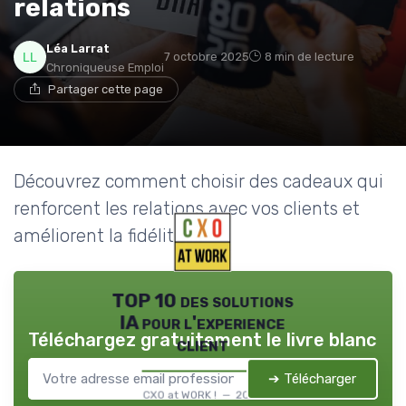
relations
Léa Larrat
7 octobre 2025
8 min de lecture
Chroniqueuse Emploi
Partager cette page
Découvrez comment choisir des cadeaux qui
renforcent les relations avec vos clients et
améliorent la fidélité.
TOP 10 des solutions
IA pour l'experience
Téléchargez gratuitement le livre blanc
client
➔ Télécharger
CXO at WORK ! — 2026