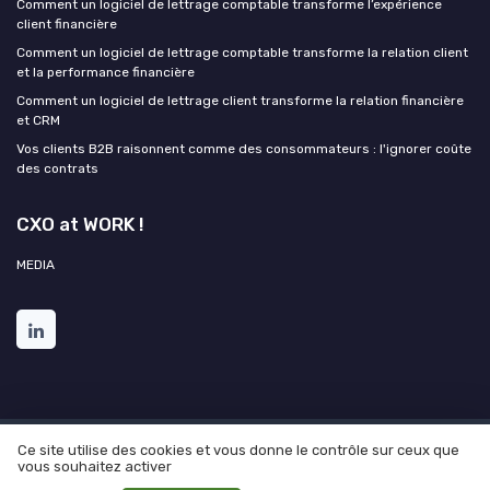
Comment un logiciel de lettrage comptable transforme l’expérience
client financière
Comment un logiciel de lettrage comptable transforme la relation client
et la performance financière
Comment un logiciel de lettrage client transforme la relation financière
et CRM
Vos clients B2B raisonnent comme des consommateurs : l'ignorer coûte
des contrats
CXO at WORK !
MEDIA
Ce site utilise des cookies et vous donne le contrôle sur ceux que
Mentions légales
Politique de confidentialité
Grande
vous souhaitez activer
Enquête 2025 sur l'IA et les directions de l'expérience client