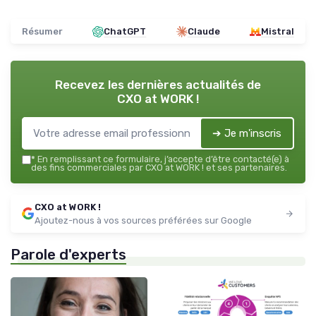
Résumer
ChatGPT
Claude
Mistral
Recevez les dernières actualités de
CXO at WORK !
➔ Je m'inscris
*
En remplissant ce formulaire, j’accepte d’être contacté(e) à
des fins commerciales par CXO at WORK ! et ses partenaires.
CXO at WORK !
Ajoutez-nous à vos sources préférées sur Google
Parole d'experts