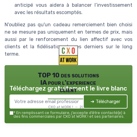
anticipé vous aidera à balancer l’investissement
avec les résultats escomptés.
N'oubliez pas qu'un cadeau remerciement bien choisi
ne se mesure pas uniquement en termes de prix, mais
aussi par le renforcement du lien affectif avec vos
clients et la fidélisation de ces derniers sur le long
terme.
TOP 10 des solutions
IA pour l'experience
Téléchargez gratuitement le livre blanc
client
➔ Télécharger
CXO at WORK ! — 2026
*
En remplissant ce formulaire, j’accepte d’être contacté(e) à
des fins commerciales par CXO at WORK ! et ses partenaires.