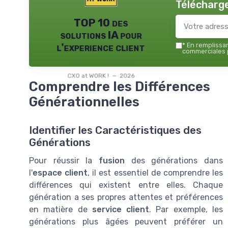
Télécharge
TOP 10 des
solutions IA pour
l'experience client
*
En remplissant
commerciales p
CXO at WORK ! — 2026
Comprendre les Différences
Générationnelles
Identifier les Caractéristiques des
Générations
Pour réussir la
fusion
des générations dans
l'
espace client
, il est essentiel de comprendre les
différences qui existent entre elles. Chaque
génération a ses propres attentes et préférences
en matière de
service client
. Par exemple, les
générations plus âgées peuvent préférer un