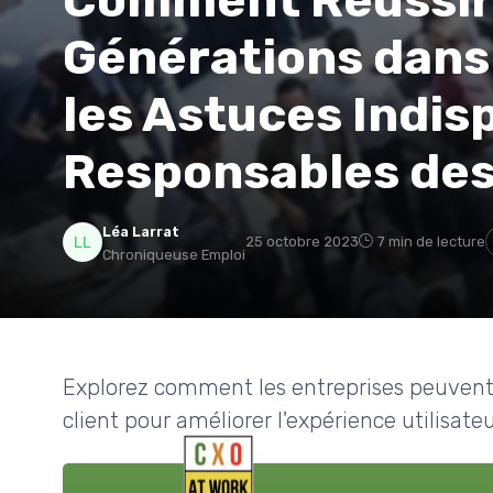
Comment Réussir 
Générations dans 
les Astuces Indis
Responsables des 
Léa Larrat
25 octobre 2023
7 min de lecture
Chroniqueuse Emploi
Explorez comment les entreprises peuvent 
client pour améliorer l'expérience utilisateur