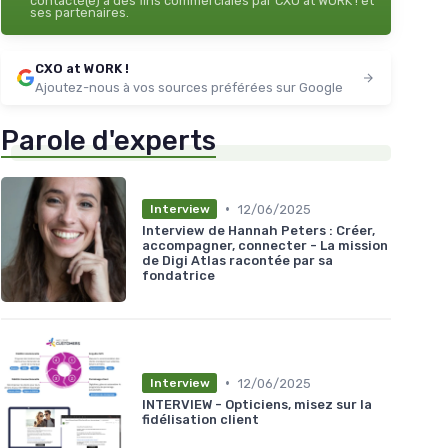
contacté(e) à des fins commerciales par CXO at WORK ! et
ses partenaires.
CXO at WORK !
Ajoutez-nous à vos sources préférées sur Google
Parole d'experts
•
12/06/2025
Interview
Interview de Hannah Peters : Créer,
accompagner, connecter - La mission
de Digi Atlas racontée par sa
fondatrice
•
12/06/2025
Interview
INTERVIEW - Opticiens, misez sur la
fidélisation client