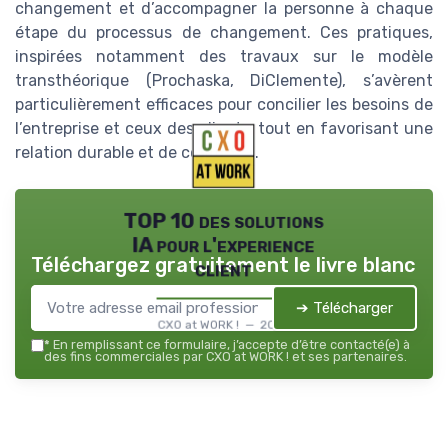
changement et d’accompagner la personne à chaque
étape du processus de changement. Ces pratiques,
inspirées notamment des travaux sur le modèle
transthéorique (Prochaska, DiClemente), s’avèrent
particulièrement efficaces pour concilier les besoins de
l’entreprise et ceux des clients, tout en favorisant une
relation durable et de confiance.
TOP 10 des solutions
IA pour l'experience
Téléchargez gratuitement le livre blanc
client
➔ Télécharger
CXO at WORK ! — 2026
*
En remplissant ce formulaire, j’accepte d’être contacté(e) à
des fins commerciales par CXO at WORK ! et ses partenaires.