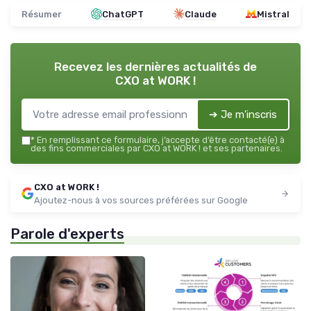
Résumer
ChatGPT
Claude
Mistral
Recevez les dernières actualités de
CXO at WORK !
➔ Je m'inscris
*
En remplissant ce formulaire, j’accepte d’être contacté(e) à
des fins commerciales par CXO at WORK ! et ses partenaires.
CXO at WORK !
Ajoutez-nous à vos sources préférées sur Google
Parole d'experts