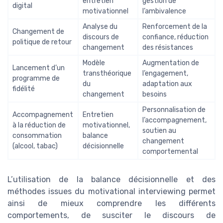
entretien
gestion de
digital
motivationnel
l’ambivalence
Analyse du
Renforcement de la
Changement de
discours de
confiance, réduction
politique de retour
changement
des résistances
Modèle
Augmentation de
Lancement d’un
transthéorique
l’engagement,
programme de
du
adaptation aux
fidélité
changement
besoins
Personnalisation de
Accompagnement
Entretien
l’accompagnement,
à la réduction de
motivationnel,
soutien au
consommation
balance
changement
(alcool, tabac)
décisionnelle
comportemental
L’utilisation de la balance décisionnelle et des
méthodes issues du motivational interviewing permet
ainsi de mieux comprendre les différents
comportements, de susciter le discours de