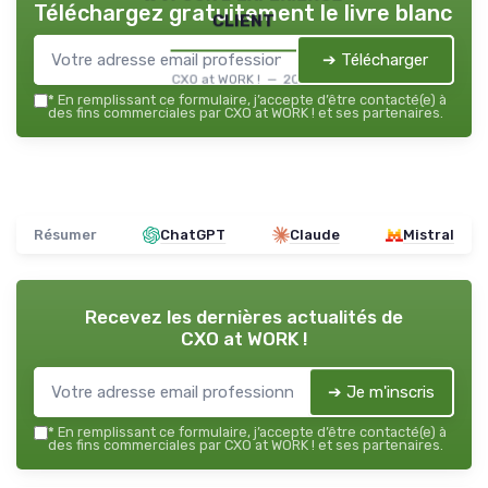
Téléchargez gratuitement le livre blanc
client
➔ Télécharger
CXO at WORK ! — 2026
*
En remplissant ce formulaire, j’accepte d’être contacté(e) à
des fins commerciales par CXO at WORK ! et ses partenaires.
Résumer
ChatGPT
Claude
Mistral
Recevez les dernières actualités de
CXO at WORK !
➔ Je m'inscris
*
En remplissant ce formulaire, j’accepte d’être contacté(e) à
des fins commerciales par CXO at WORK ! et ses partenaires.