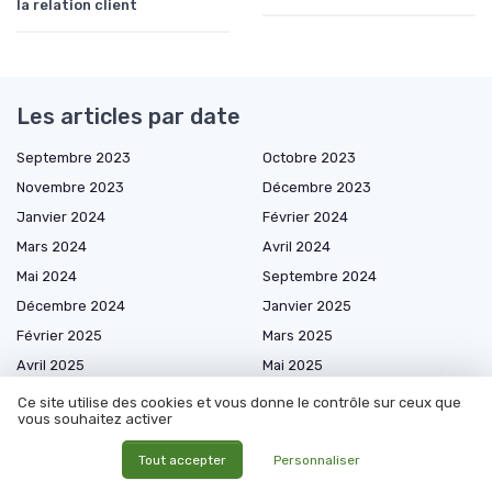
la relation client
Les articles par date
Septembre 2023
Octobre 2023
Novembre 2023
Décembre 2023
Janvier 2024
Février 2024
Mars 2024
Avril 2024
Mai 2024
Septembre 2024
Décembre 2024
Janvier 2025
Février 2025
Mars 2025
Avril 2025
Mai 2025
Juin 2025
Juillet 2025
Ce site utilise des cookies et vous donne le contrôle sur ceux que
vous souhaitez activer
Août 2025
Septembre 2025
Octobre 2025
Novembre 2025
Tout accepter
Personnaliser
Décembre 2025
Janvier 2026