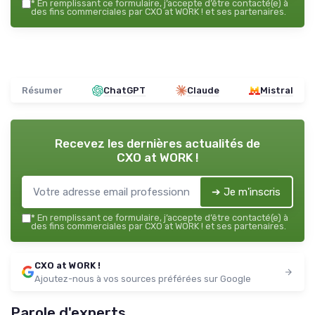
*
En remplissant ce formulaire, j’accepte d’être contacté(e) à
des fins commerciales par CXO at WORK ! et ses partenaires.
Résumer
ChatGPT
Claude
Mistral
Recevez les dernières actualités de
CXO at WORK !
➔ Je m'inscris
*
En remplissant ce formulaire, j’accepte d’être contacté(e) à
des fins commerciales par CXO at WORK ! et ses partenaires.
CXO at WORK !
Ajoutez-nous à vos sources préférées sur Google
Parole d'experts