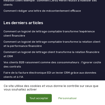
Relation client exemple : comment Leroy Merlin réussit à fidéliser ses
clients
Comment rédiger une lettre de mécontentement efficace
Les derniers articles
Comment un logiciel de lettrage comptable transforme l’expérience
client financière
Comment un logiciel de lettrage comptable transforme la relation client
et la performance financière
Comment un logiciel de lettrage client transforme la relation financière
et CRM
Vos clients B2B raisonnent comme des consommateurs : l'ignorer coûte
des contrats
Faire de la facture électronique EDI un levier CRM grâce aux données
clients et à l’IA
Ce site utilise des cookies et vous donne le contrôle sur ceux que
CXO at WORK !
vous souhaitez activer
MEDIA
Tout accepter
Personnaliser