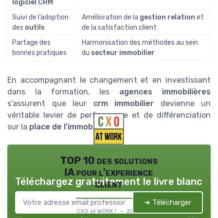
logiciel CRM
Suivi de l’adoption
Amélioration de la
gestion relation
et
des
outils
de la satisfaction client
Partage des
Harmonisation des méthodes au sein
bonnes pratiques
du
secteur immobilier
En accompagnant le changement et en investissant
dans la formation, les
agences immobilières
s’assurent que leur
crm immobilier
devienne un
véritable levier de performance et de différenciation
sur la
place de l’immobilier
.
TOP 10 des solutions
IA pour l'experience
Téléchargez gratuitement le livre blanc
client
➔ Télécharger
CXO at WORK ! — 2026